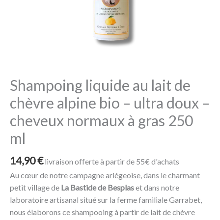
de
chèvre
alpine
bio
-
ultra
doux
Shampoing liquide au lait de
–
chèvre alpine bio – ultra doux –
cheveux
cheveux normaux à gras 250
normaux
à
ml
gras
250
14,90
€
livraison offerte à partir de 55€ d'achats
ml
Au cœur de notre campagne ariégeoise, dans le charmant
petit village de
La Bastide de Besplas
et dans notre
laboratoire artisanal situé sur la ferme familiale Garrabet,
nous élaborons ce shampooing à partir de lait de chèvre