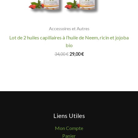
Accessoires et Autres
Lot de 2 huiles capillaires à l’huile de Neem, ricin et jojoba
bio
34,00
€
29,00
€
Liens Utiles
Mon Compte
Panier