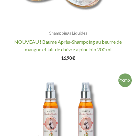
Shampoings Liquides
NOUVEAU ! Baume Après-Shampoing au beurre de
mangue et lait de chèvre alpine bio 200 ml
16,90
€
Le
Le
Promo !
prix
prix
initial
actuel
était :
est :
34,00 €.
29,00 €.