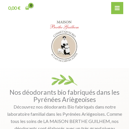
Aller
0,00
€
au
contenu
Nos déodorants bio fabriqués dans les
Pyrénées Ariègeoises
Découvrez nos déodorants Bio fabriqués dans notre
laboratoire familial dans les Pyrénées Ariégeoises. Comme
tous les soins de LA MAISON BERTHE GUILHEM, nos
déodorants sont élaborés avec un très grand niveau