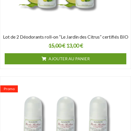
Lot de 2 Déodorants roll-on “Le Jardin des Citrus” certifiés BIO
15,00
€
13,00
€
AJOUTER AU PANIER
Le
Le
prix
prix
Promo
initial
actuel
était :
est :
22,50 €.
18,00 €.