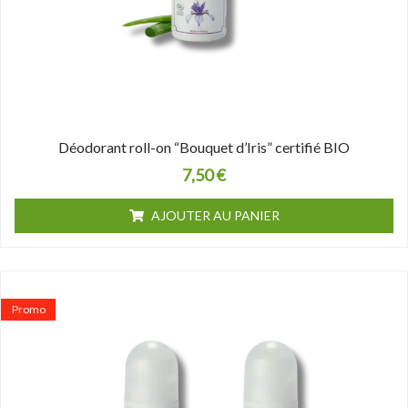
Déodorant roll-on “Bouquet d’Iris” certifié BIO
7,50
€
AJOUTER AU PANIER
Le
Le
prix
prix
Promo
initial
actuel
était :
est :
15,00 €.
13,00 €.