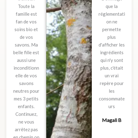
Toute la
que la
famille est
réglementati
fan de vos
on ne
soins bio et
permette
de vos
plus
savons. Ma
d'afficher les
belle fille est
ingrédients
aussi une
qui n'y sont
inconditionn
plus, c'était
elle de vos
un vrai
savons
repère pour
neutres pour
les
mes 3 petits
consommate
enfants.
urs
Continuez,
Magali B
ne vous
arrêtez pas
en chemin on