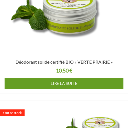
Déodorant solide certifié BIO « VERTE PRAIRIE »
10,50
€
LIRE LA SUITE
Le
Le
prix
prix
Out of stock
initial
actuel
était :
est :
21,00 €.
19,00 €.