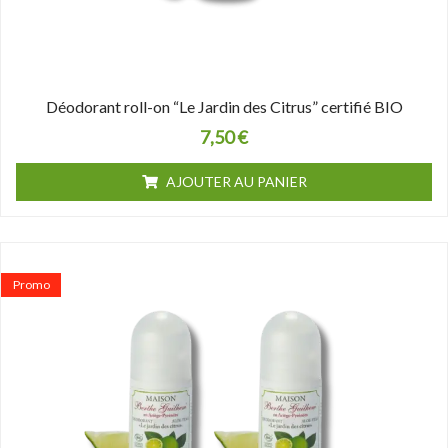
Déodorant roll-on “Le Jardin des Citrus” certifié BIO
7,50
€
AJOUTER AU PANIER
Le
Le
prix
prix
Promo
initial
actuel
était :
est :
15,00 €.
13,00 €.