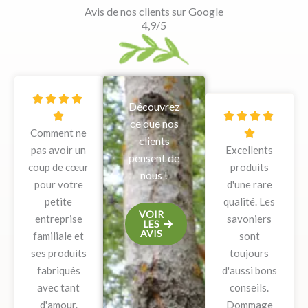
Avis de nos clients sur Google
4,9/5
N




Découvrez
o
N





ce que nos
Comment ne
t
o

clients
pas avoir un
é
Excellents
t
pensent de
coup de cœur
5
produits
é
nous !
pour votre
s
d'une rare
5
petite
u
qualité. Les
s
VOIR
entreprise
r
savoniers
u
LES
AVIS
familiale et
5
sont
r
ses produits
toujours
5
fabriqués
d'aussi bons
avec tant
conseils.
d'amour.
Dommage