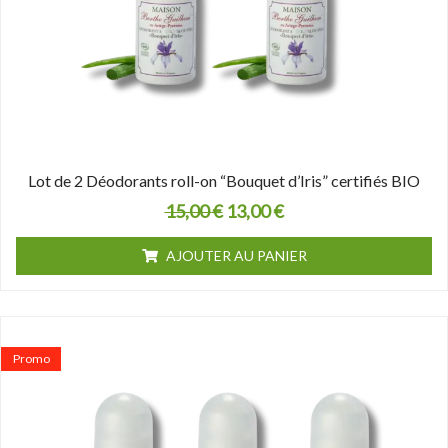
Lot de 2 Déodorants roll-on “Bouquet d’Iris” certifiés BIO
15,00
€
13,00
€
AJOUTER AU PANIER
Le
Le
prix
prix
Promo
initial
actuel
était :
est :
22,50 €.
18,00 €.