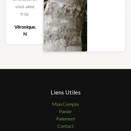
vous aime
trop.
Véronique.
N
Liens Utiles
Mon Compte
Panier
Paiement
Contact