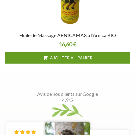
Huile de Massage ARNICAMAX à l’Arnica BIO
16,60
€
AJOUTER AU PANIER
Avis de nos clients sur Google
4,9/5
N



