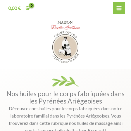
Aller
0,00
€
au
contenu
Nos huiles pour le corps fabriquées dans
les Pyrénées Ariègeoises
Découvrez nos huiles pour le corps fabriquées dans notre
laboratoire familial dans les Pyrénées Ariégeoises. Vous
trouverez dans cette rubrique nos huiles de massage ainsi
que la fameuse huile du Pasteur Bernard !