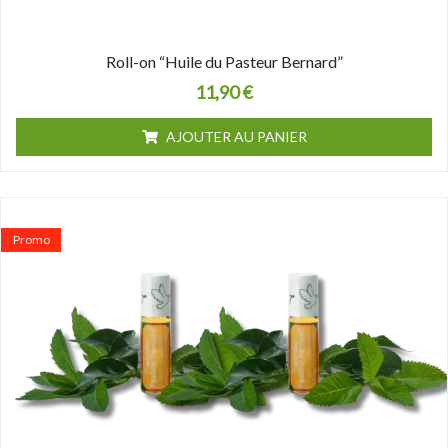
Roll-on “Huile du Pasteur Bernard”
11,90
€
AJOUTER AU PANIER
Le
Le
prix
prix
Promo
initial
actuel
était :
est :
23,80 €.
20,50 €.