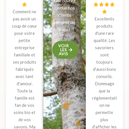
Découvrez
o
N





ce que nos
Comment ne
t
o

clients
pas avoir un
é
Excellents
t
pensent de
coup de cœur
5
produits
é
nous !
pour votre
s
d'une rare
5
petite
u
qualité. Les
s
VOIR
entreprise
r
savoniers
u
LES
AVIS
familiale et
5
sont
r
ses produits
toujours
5
fabriqués
d'aussi bons
avec tant
conseils.
d'amour.
Dommage
Toute la
que la
famille est
réglementati
fan de vos
on ne
soins bio et
permette
de vos
plus
savons. Ma
d'afficher les