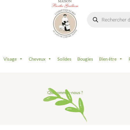
Recherche
de
produits
Visage
Cheveux
Solides
Bougies
Bien être
Qui sommes-nous ?