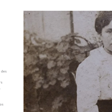
c des
rs
,
nos