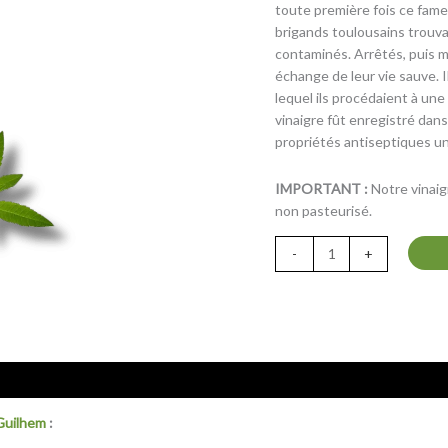
toute première fois ce fameu
500
brigands toulousains trouva
ml
contaminés. Arrêtés, puis mi
échange de leur vie sauve. I
lequel ils procédaient à une
vinaigre fût enregistré dan
propriétés antiseptiques un
IMPORTANT :
Notre vinaigr
non pasteurisé.
-
+
Guilhem
: