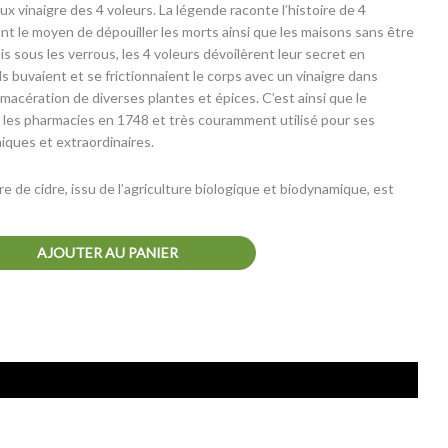
x vinaigre des 4 voleurs. La légende raconte l’histoire de 4
nt le moyen de dépouiller les morts ainsi que les maisons sans être
s sous les verrous, les 4 voleurs dévoilèrent leur secret en
ls buvaient et se frictionnaient le corps avec un vinaigre dans
 macération de diverses plantes et épices. C’est ainsi que le
s les pharmacies en 1748 et très couramment utilisé pour ses
iques et extraordinaires.
e de cidre, issu de l’agriculture biologique et biodynamique, est
AJOUTER AU PANIER