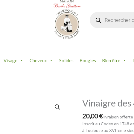
Recherche
de
produits
Visage
Cheveux
Solides
Bougies
Bien être
Vinaigre des 
quantité
de
Vinaigre
20,00
€
livraison offerte
des
Inscrit au Codex en 1748 et
4
à Toulouse au XVIIeme siècl
voleurs