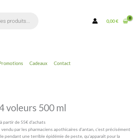
des
4
voleurs
0,00
€
500
ml
Promotions
Cadeaux
Contact
4 voleurs 500 ml
 à partir de 55€ d'achats
 vendu par les pharmaciens apothicaires d’antan, c’est précisément
e pendant une terrible épidémie de peste, qu’apparaît pour la