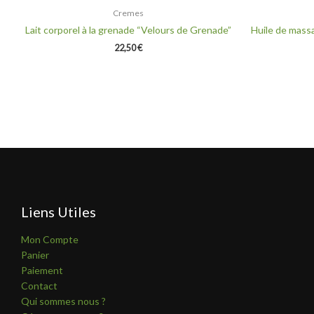
Cremes
Lait corporel à la grenade “Velours de Grenade”
Huile de massa
22,50
€
Liens Utiles
Mon Compte
Panier
Paiement
Contact
Qui sommes nous ?