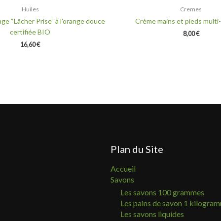
Huiles
Cremes
ge “Lâcher Prise” à l’orange douce
Crème mains et pieds multi
certifiée BIO
8,00
€
16,60
€
Plan du Site
Accueil
Savons
Les savons 100 grammes
Les pains de savon 1 kilogra
Les savons liquides