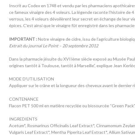
Inscrit au Codex en 1748 et vendu par les pharmaciens apothicaires
ce fameux vinaigre des 4 voleurs. La légende raconte l’histoire de 
verrous, les 4 voleurs dévoilèrent leur secret en échange de leur vi
épices. C’est ainsi que le vinaigre fût enregistré dans les pharmac
IMPORTANT :
Notre vinaigre de cidre, issu de l’agriculture biolog
Extrait du journal Le Point – 20 septembre 2012
Dans la pharmacie jésuite du XVIIème siècle exposé au Musée Paul D
origines tantôt à Toulouse, tantôt à Marseille”, explique Jean Kerléo
MODE D’UTILISATION
Appliquer sur le crâne et la longueur des cheveux avant le dernier r
CONTENANCE
Flacon PET 500 ml en matière recyclée ou biosourcée “Green Pack”
INGREDIENTS
Acetum*, Rosmarinus Officinalis Leaf Extract*, Cinnamomum Zeylanic
Vulgaris Leaf Extract*, Mentha Piperita Leaf Extract*, Allium Sati