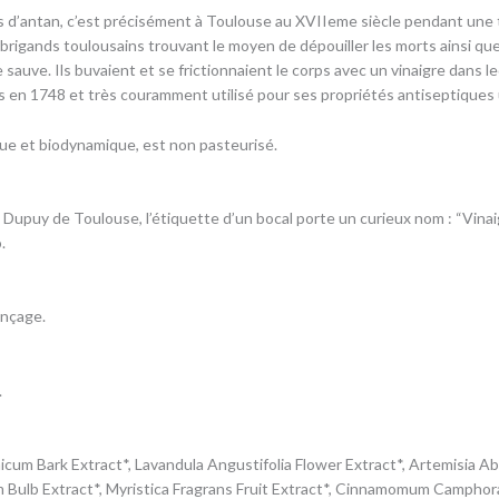
 d’antan, c’est précisément à Toulouse au XVIIeme siècle pendant une te
4 brigands toulousains trouvant le moyen de dépouiller les morts ainsi qu
e sauve. Ils buvaient et se frictionnaient le corps avec un vinaigre dans 
ies en 1748 et très couramment utilisé pour ses propriétés antiseptiques 
ique et biodynamique, est non pasteurisé.
upuy de Toulouse, l’étiquette d’un bocal porte un curieux nom : “Vinaig
.
inçage.
.
um Bark Extract*, Lavandula Angustifolia Flower Extract*, Artemisia Abs
vum Bulb Extract*, Myristica Fragrans Fruit Extract*, Cinnamomum Camphor