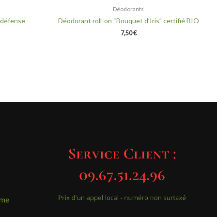
Déodorants
-défense
Déodorant roll-on “Bouquet d’Iris” certifié BIO
7,50
€
mme