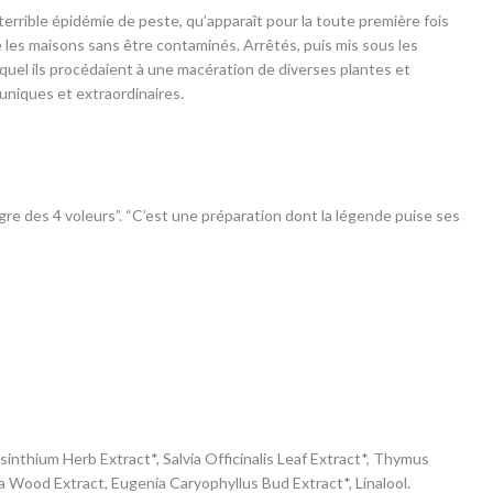
rrible épidémie de peste, qu’apparaît pour la toute première fois
e les maisons sans être contaminés. Arrêtés, puis mis sous les
lequel ils procédaient à une macération de diverses plantes et
uniques et extraordinaires.
re des 4 voleurs”. “C’est une préparation dont la légende puise ses
inthium Herb Extract*, Salvia Officinalis Leaf Extract*, Thymus
a Wood Extract, Eugenia Caryophyllus Bud Extract*, Linalool.