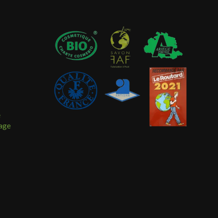
e
sage