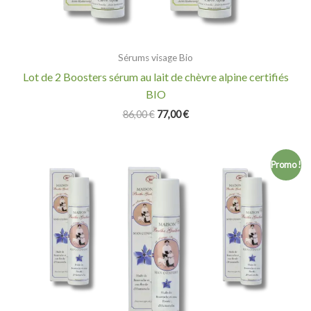
Sérums visage Bio
Lot de 2 Boosters sérum au lait de chèvre alpine certifiés
BIO
86,00
€
77,00
€
Le
Le
Promo !
prix
prix
initial
actuel
était :
est :
100,50 €.
89,00 €.