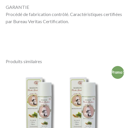
GARANTIE
Procédé de fabrication contrôlé. Caractéristiques certifiées
par Bureau Veritas Certification.
Produits similaires
Le
Le
Promo !
prix
prix
initial
actuel
était :
est :
86,00 €.
77,00 €.