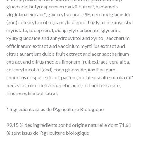
glucoside, butyrospermum parkii butter*, hamamelis
virginiana extract*, glyceryl stearate SE, cetearyl glucoside
(and) cetearyl alcohol, caprylic/capric triglyceride, myristyl
myristate, tocopherol, dicaprylyl carbonate, glycerin,
xylitylglucoside and anhydroxylitol and xylitol, saccharum
officinarum extract and vaccinium myrtillus extract and
citrus aurantium dulcis fruit extract and acer saccharinum
extract and citrus medica limonum fruit extract, cera alba,
cetearyl alcohol (and) coco glucoside, xanthan gum,
chondrus crispus extract, parfum, melaleuca alternifolia oil*
benzyl alcohol, dehydroacetic acid, sodium benzoate,
limonene, linalool, citral.
* Ingrédients issus de l’Agriculture Biologique
99,15 % des ingrédients sont d’origine naturelle dont 71.61
% sont issus de l’agriculture biologique