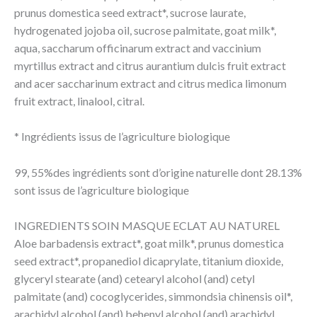
prunus domestica seed extract*, sucrose laurate,
hydrogenated jojoba oil, sucrose palmitate, goat milk*,
aqua, saccharum officinarum extract and vaccinium
myrtillus extract and citrus aurantium dulcis fruit extract
and acer saccharinum extract and citrus medica limonum
fruit extract, linalool, citral.
* Ingrédients issus de l’agriculture biologique
99, 55%des ingrédients sont d’origine naturelle dont 28.13%
sont issus de l’agriculture biologique
INGREDIENTS SOIN MASQUE ECLAT AU NATUREL
Aloe barbadensis extract*, goat milk*, prunus domestica
seed extract*, propanediol dicaprylate, titanium dioxide,
glyceryl stearate (and) cetearyl alcohol (and) cetyl
palmitate (and) cocoglycerides, simmondsia chinensis oil*,
arachidyl alcohol (and) behenyl alcohol (and) arachidyl