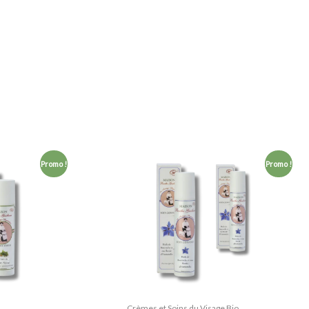
Le
Le
Promo !
Promo !
prix
prix
uel
initial
actuel
:
était :
est :
00 €.
67,00 €.
62,00 €.
Crèmes et Soins du Visage Bio