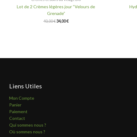
Lot de 2 Crèmes légères jour “Velours de
Hyd
Grenade”
40,00
€
34,00
€
Liens Utiles
Mon Compte
Panier
Paiement
Contact
Qui sommes nous ?
Où sommes nous ?