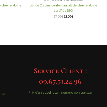
e chèvre alpine
Lot de 2 Soins confort au lait de chèvre alpine
certifiés BIO
67,00
€
62,00
€
mme