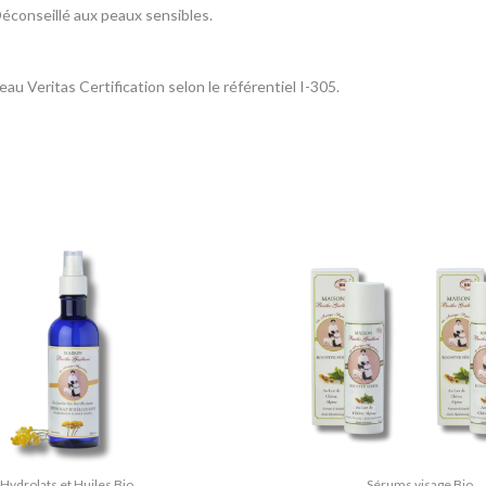
 Déconseillé aux peaux sensibles.
au Veritas Certification selon le référentiel I-305.
Le
Le
prix
prix
initial
act
était :
est 
86,00 €.
77,
Hydrolats et Huiles Bio
Sérums visage Bio