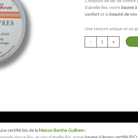
Composé de lait de chèvre Al
lait
d’abeille Bio, notre
baume à 
de
confort
et la
beauté de nos 
chèvre
alpine
Une texture unique et un go
et
à
-
+
l'orange
douce
certifié
BIO
uce certifié bio
de la
Maison Berthe Guilhem
:
amande douce Bio, et cire d’abeille Bio, notre
baume à lèvres certifié BIO