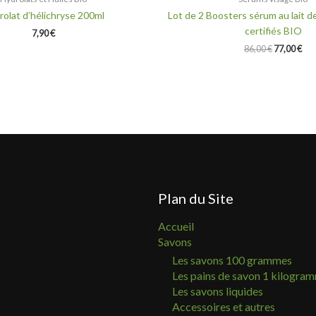
rolat d’hélichryse 200ml
Lot de 2 Boosters sérum au lait d
certifiés BIO
7,90
€
86,00
€
77,00
€
Plan du Site
Accueil
Savons
Les savons 100 grammes
Les pains de savon 1 kilogra
Les savons liquides
Accessoires et autres