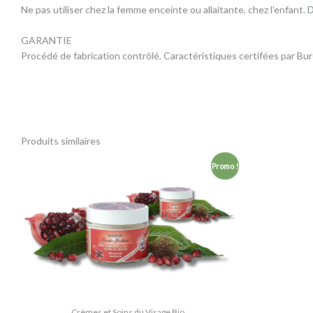
Ne pas utiliser chez la femme enceinte ou allaitante, chez l’enfant.
GARANTIE
Procédé de fabrication contrôlé. Caractéristiques certifées par Bure
Produits similaires
Le
Le
Promo !
prix
prix
initial
actuel
était :
est :
40,00 €.
34,00 €.
Crèmes et Soins du Visage Bio