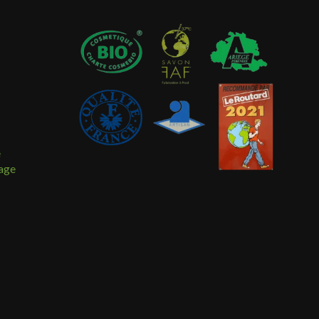
e
sage