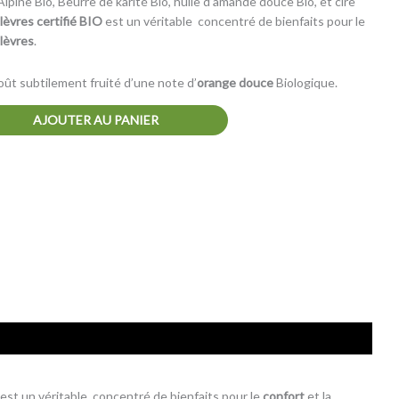
pine Bio, Beurre de karité Bio, huile d’amande douce Bio, et cire
lèvres certifié BIO
est un véritable concentré de bienfaits pour le
lèvres
.
ût subtilement fruité d’une note d’
orange douce
Biologique.
AJOUTER AU PANIER
est un véritable concentré de bienfaits pour le
confort
et la