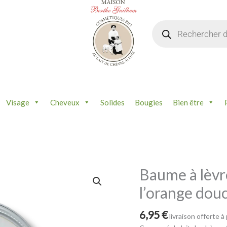
Recherche
de
produits
Visage
Cheveux
Solides
Bougies
Bien être
Baume à lèvre
quantité
de
l’orange douc
Baume
à
6,95
€
lèvres
livraison offerte à
au