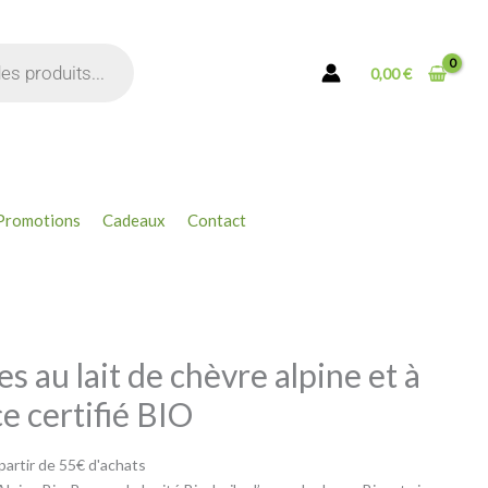
à
lèvres
au
0,00
€
lait
de
chèvre
alpine
et
à
Promotions
Cadeaux
Contact
l'orange
douce
certifié
BIO
s au lait de chèvre alpine et à
e certifié BIO
 partir de 55€ d'achats