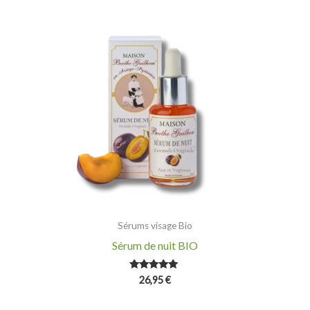
Sérums visage Bio
Sérum de nuit BIO
Note
26,95
€
5.00
sur 5