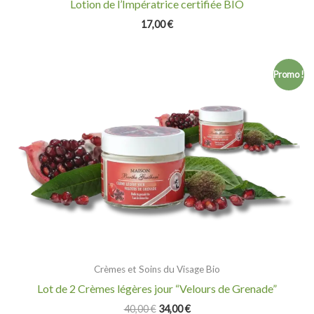
Lotion de l’Impératrice certifiée BIO
17,00
€
Le
Le
Promo !
prix
prix
initial
actuel
était :
est :
40,00 €.
34,00 €.
Crèmes et Soins du Visage Bio
Lot de 2 Crèmes légères jour “Velours de Grenade”
40,00
€
34,00
€