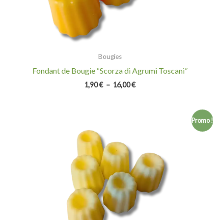
Bougies
Fondant de Bougie “Scorza di Agrumi Toscani”
1,90
€
–
16,00
€
Plage
Promo !
de
prix :
1,90 €
à
16,00 €