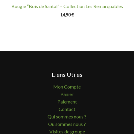
Bougie “Bois de Santal” – Collection Les Remarquables
14,90
€
Liens Utiles
Mon Compte
Panier
Paiement
Contact
Qui sommes nous ?
Où sommes nous ?
Visites de groupe