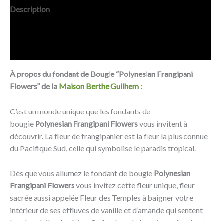
Description
Informations complémentaires
Avis (0)
À propos du fondant de Bougie “Polynesian Frangipani
Flowers” de la
Maison Berthe Guilhem
:
C’est un monde unique que les fondants de
bougie
Polynesian Frangipani Flowers
vous invitent à
découvrir. La fleur de frangipanier est la fleur la plus connue
du Pacifique Sud, celle qui symbolise le paradis tropical.
Dès que vous allumez le fondant de bougie
Polynesian
Frangipani Flowers
vous invitez cette fleur unique, fleur
sacrée aussi appelée Fleur des Temples à baigner votre
intérieur de ses effluves de vanille et d’amande qui sentent