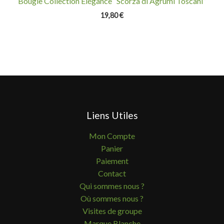
Bougie Collection Elégance “Scorza di Agrumi Toscani”
19,80
€
Liens Utiles
Mon Compte
Panier
Paiement
Contact
Qui sommes nous ?
Où sommes nous ?
Visites de groupe
Marque Blanche