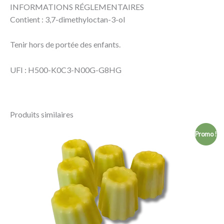
INFORMATIONS RÉGLEMENTAIRES
Contient : 3,7-dimethyloctan-3-ol
Tenir hors de portée des enfants.
UFI : H500-K0C3-N00G-G8HG
Produits similaires
Plage
Promo !
de
prix :
1,90 €
à
16,00 €