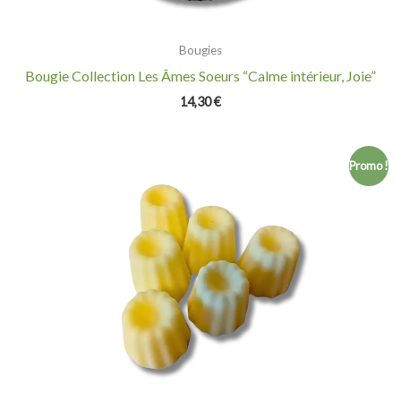
Bougies
Bougie Collection Les Âmes Soeurs “Calme intérieur, Joie”
14,30
€
Plage
Promo !
de
prix :
1,90 €
à
16,00 €