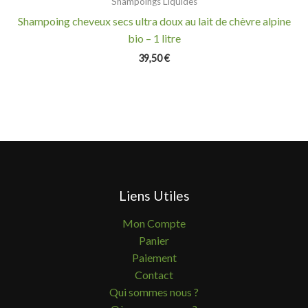
Shampoings Liquides
Shampoing cheveux secs ultra doux au lait de chèvre alpine
bio – 1 litre
39,50
€
Liens Utiles
Mon Compte
Panier
Paiement
Contact
Qui sommes nous ?