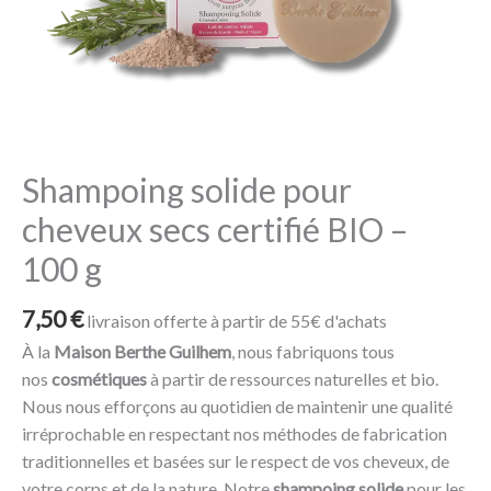
secs
certifié
BIO
-
100
g
Shampoing solide pour
cheveux secs certifié BIO –
100 g
7,50
€
livraison offerte à partir de 55€ d'achats
À la
Maison Berthe Guilhem
, nous fabriquons tous
nos
cosmétiques
à partir de ressources naturelles et bio.
Nous nous efforçons au quotidien de maintenir une qualité
irréprochable en respectant nos méthodes de fabrication
traditionnelles et basées sur le respect de vos cheveux, de
votre corps et de la nature. Notre
shampoing solide
pour les