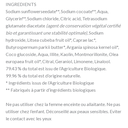
INGREDIENTS
Sodium sunflowerseedate**, Sodium cocoate**, Aqua,
Glycerin**, Sodium chloride, Citric acid, Tetrasodium
glutamate diacetate
(agent de conservation végétal certifié
bio et garantissant une stabilité optimale)
, Sodium
hydroxide, Litsea cubeba fruit oil*, Caprae lac*,
Butyrospermum parkii butter*, Argania spinosa kernel oil*,
Coco glucoside, Aqua, Illite, Kaolin, Montmorillonite, Olea
europaea fruit oil*, Citral, Geraniol, Limonene, Linalool.
79.43 % du total est issu de l’Agriculture Biologique.
99.96 % du total est d’origine naturelle.
* Ingrédients issus de l’Agriculture Biologique
** Fabriqués à partir d’ingrédients biologiques
Ne pas utiliser chez la femme enceinte ou allaitante. Ne pas
utiliser chez l’enfant. Déconseillé aux peaux sensibles. Eviter
le contact avec les yeux