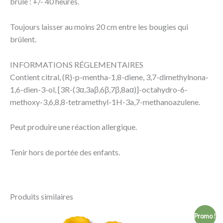
brûle : +/- 40 heures.
Toujours laisser au moins 20 cm entre les bougies qui
brûlent.
INFORMATIONS RÉGLEMENTAIRES
Contient citral, (R)-p-mentha-1,8-diene, 3,7-dimethylnona-
1,6-dien-3-ol, [3R-(3α,3aβ,6β,7β,8aα)]-octahydro-6-
methoxy-3,6,8,8-tetramethyl-1H-3a,7-methanoazulene.
Peut produire une réaction allergique.
Tenir hors de portée des enfants.
Produits similaires
Plage
Promo !
de