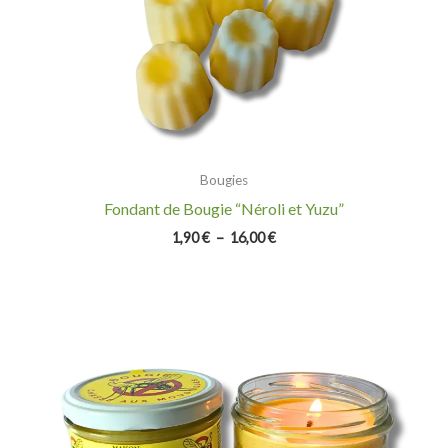
Bougies
Fondant de Bougie “Néroli et Yuzu”
1,90
€
–
16,00
€