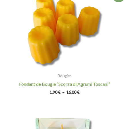
prix :
1,90 €
à
16,00 €
Bougies
Fondant de Bougie “Scorza di Agrumi Toscani”
1,90
€
–
16,00
€