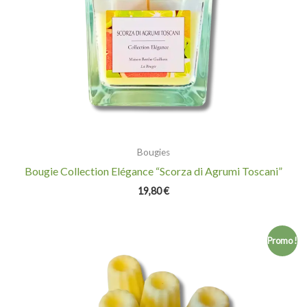
Bougies
Bougie Collection Elégance “Scorza di Agrumi Toscani”
19,80
€
Plage
Promo !
de
prix :
1,90 €
à
16,00 €