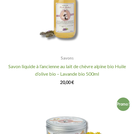
Savons
Savon liquide à l’ancienne au lait de chèvre alpine bio Huile
d’olive bio – Lavande bio 500ml
20,00
€
Le
Le
Promo !
prix
prix
initial
actuel
était :
est :
33,20 €.
29,00 €.