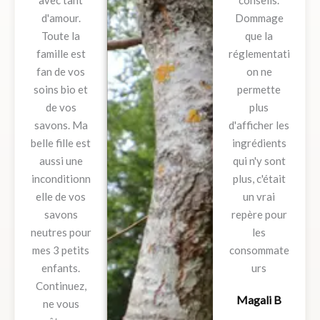
d'amour.
Dommage
Toute la
que la
famille est
réglementati
fan de vos
on ne
soins bio et
permette
de vos
plus
savons. Ma
d'afficher les
belle fille est
ingrédients
aussi une
qui n'y sont
inconditionn
plus, c'était
elle de vos
un vrai
savons
repère pour
neutres pour
les
mes 3 petits
consommate
enfants.
urs
Continuez,
Magali B
ne vous