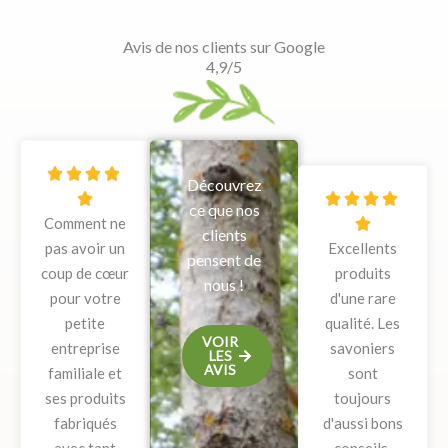
Avis de nos clients sur Google
4,9/5
N




Découvrez
o
N





ce que nos
Comment ne
t
o

clients
pas avoir un
é
Excellents
t
pensent de
coup de cœur
5
produits
é
nous !
pour votre
s
d'une rare
5
petite
u
qualité. Les
s
VOIR
entreprise
r
savoniers
u
LES
AVIS
familiale et
5
sont
r
ses produits
toujours
5
fabriqués
d'aussi bons
avec tant
conseils.