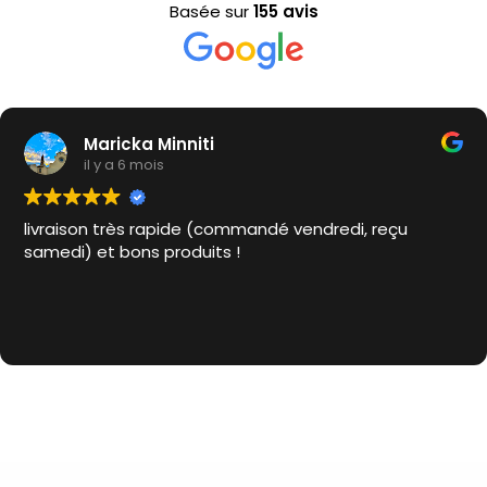
Basée sur
155 avis
Minniti
Stéph
is
il y a 6
rapide (commandé vendredi, reçu
Nouvelle com
 produits !
des hydrolats
Cela fait déj
et je suis tou