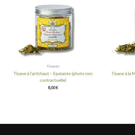
Tisanes
Tisane à l’artichaut – Epatante (photo non
Tisane à la 
contractuelle)
8,00
€