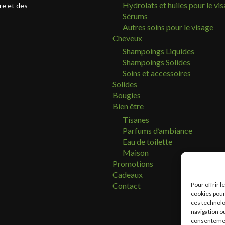
Hydrolats et huiles pour le vi
re et des
Sérums
Autres soins pour le visage
Cheveux
Shampoings Liquides
Shampoings Solides
Soins et accessoires
Solides
Bougies
Bien être
Tisanes
Parfums d’ambiance
Eau de toilette
Maison
Promotions
Cadeaux
Pour offrir 
Contact
cookies pour
ces technolo
navigation ou
consentement