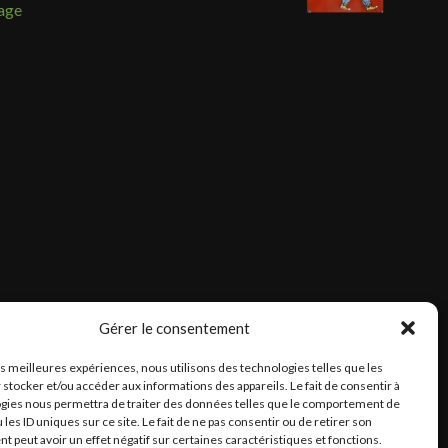
sage
Gérer le consentement
les meilleures expériences, nous utilisons des technologies telles que les
 stocker et/ou accéder aux informations des appareils. Le fait de consentir à
gies nous permettra de traiter des données telles que le comportement de
 les ID uniques sur ce site. Le fait de ne pas consentir ou de retirer son
 peut avoir un effet négatif sur certaines caractéristiques et fonctions.