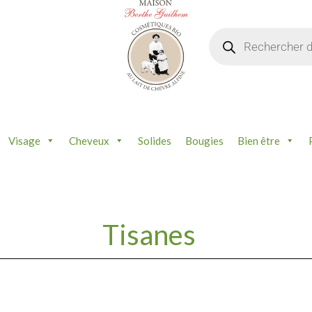
Recherche
de
produits
Visage
Cheveux
Solides
Bougies
Bien être
Tisanes