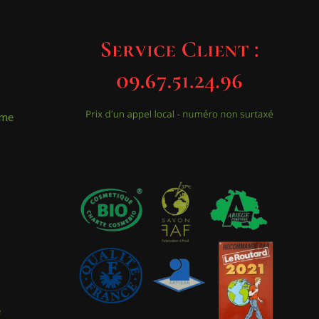
mme
e