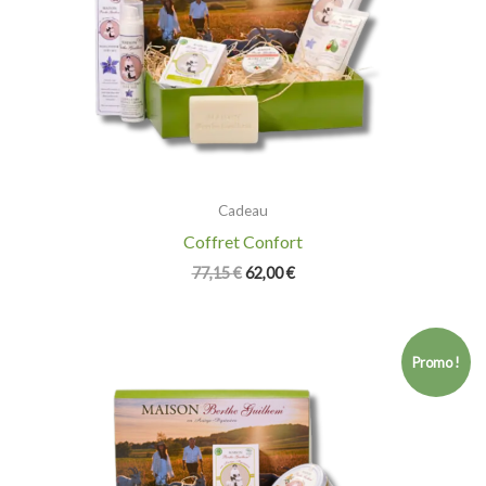
Cadeau
Coffret Confort
77,15
€
62,00
€
Le
Le
prix
prix
Promo !
initial
actuel
était :
est :
53,50 €.
45,00 €.