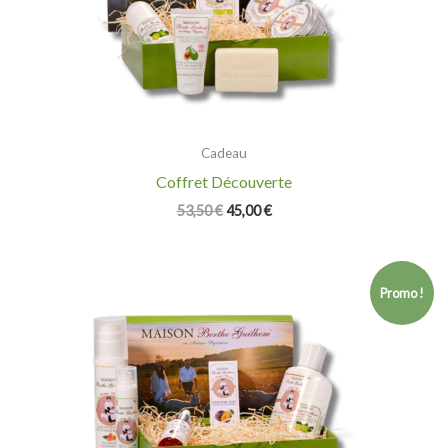
Cadeau
Coffret Découverte
53,50
€
45,00
€
Le
Le
prix
prix
Promo !
initial
actuel
était :
est :
108,70 €.
92,00 €.