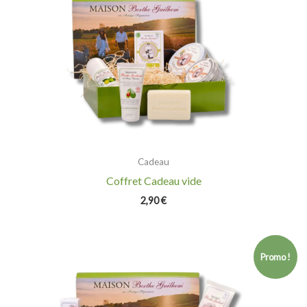
Cadeau
Coffret Cadeau vide
2,90
€
Le
Le
prix
prix
Promo !
initial
actuel
était :
est :
77,15 €.
62,00 €.